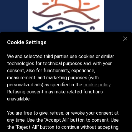
Cookie Settings
We and selected third parties use cookies or similar
technologies for technical purposes and, with your
consent, also for functionality, experience,
ORARI DI APERTURA
measurement, and marketing purposes (with
Aperto tutti i giorni dalle ore 08.00
personalized ads) as specified in the
cookie policy
.
Refusing consent may make related functions
Cookie policy
unavailable.
Privacy Policy
You are free to give, refuse, or revoke your consent at
any time. Use the “Accept All” button to consent. Use
the “Reject All” button to continue without accepting.